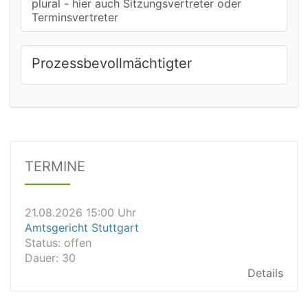
plural - hier auch Sitzungsvertreter oder
Terminsvertreter
Prozessbevollmächtigter
21.08.2026 13:00 Uhr
Amtsgericht Unna
Status:
offen
TERMINE
Dauer: 15
Details
21.08.2026 15:00 Uhr
Amtsgericht Stuttgart
Status:
offen
Dauer: 30
Details
21.08.2026 14:30 Uhr
Amtsgericht Ulm
Status:
offen