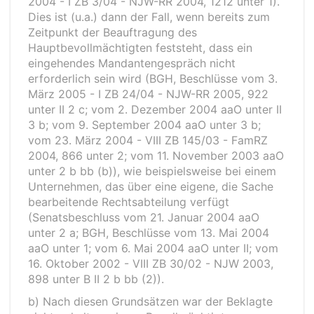
2004 - I ZB 3/04 - NJW-RR 2004, 1212 unter 1).
Dies ist (u.a.) dann der Fall, wenn bereits zum
Zeitpunkt der Beauftragung des
Hauptbevollmächtigten feststeht, dass ein
eingehendes Mandantengespräch nicht
erforderlich sein wird (BGH, Beschlüsse vom 3.
März 2005 - I ZB 24/04 - NJW-RR 2005, 922
unter II 2 c; vom 2. Dezember 2004 aaO unter II
3 b; vom 9. September 2004 aaO unter 3 b;
vom 23. März 2004 - VIII ZB 145/03 - FamRZ
2004, 866 unter 2; vom 11. November 2003 aaO
unter 2 b bb (b)), wie beispielsweise bei einem
Unternehmen, das über eine eigene, die Sache
bearbeitende Rechtsabteilung verfügt
(Senatsbeschluss vom 21. Januar 2004 aaO
unter 2 a; BGH, Beschlüsse vom 13. Mai 2004
aaO unter 1; vom 6. Mai 2004 aaO unter II; vom
16. Oktober 2002 - VIII ZB 30/02 - NJW 2003,
898 unter B II 2 b bb (2)).
b) Nach diesen Grundsätzen war der Beklagte