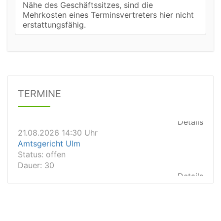
Nähe des Geschäftssitzes, sind die
Mehrkosten eines Terminsvertreters hier nicht
21.08.2026 13:00 Uhr
erstattungsfähig.
Amtsgericht Unna
Status:
offen
Dauer: 15
Details
21.08.2026 15:00 Uhr
Amtsgericht Stuttgart
TERMINE
Status:
offen
Dauer: 30
Details
21.08.2026 14:30 Uhr
Amtsgericht Ulm
Status:
offen
Dauer: 30
Details
21.08.2026 14:30 Uhr
Amtsgericht Leipzig
Status:
offen
Dauer: 30