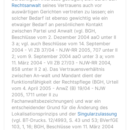
Rechtsanwalt
seines Vertrauens auch vor
auswärtigen Gerichten vertreten zu lassen; ein
solcher Bedarf ist ebenso gewichtig wie ein
etwaiger Bedarf an persönlichem Kontakt
zwischen Partei und Anwalt (vgl. BGH,
Beschlüsse vom 2. Dezember 2004 aaO unter II
3 a; vgl. auch Beschlüsse vom 14. September
2004 - VI ZB 37/04 - NJW-RR 2005, 707 unter II
2; vom 9. September 2004 aaO unter 3 a; vom
11. März 2004 - VII ZB 27/03 - NJW-RR 2004,
858 unter II 2 a). Das Vertrauensverhältnis
zwischen An-walt und Mandant dient der
Funktionsfähigkeit der Rechtspflege (BGH, Urteil
vom 4. April 2005 - AnwZ (B) 19/04 - NJW
2005, 1711 unter II zu
Fachanwaltsbezeichnungen) und war ein
entscheidender Grund für die Änderung des
Lokalisationsprinzips und der
Singularzulassung
(vgl. BT-Drucks. 12/4993, S. 43 und 53; BVerfGE
103, 1, 16; BGH, Beschlüsse vom 11. März 2004