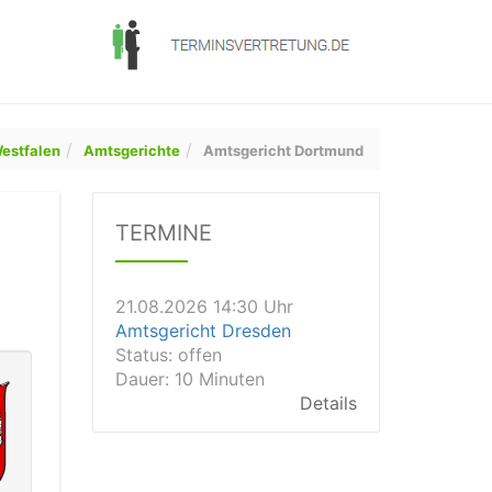
estfalen
Amtsgerichte
Amtsgericht Dortmund
21.08.2026 11:30 Uhr
Arbeitsgericht Gelsenkirchen
TERMINE
Status:
vegeben
Dauer: 20
Details
21.08.2026 14:30 Uhr
Amtsgericht Dresden
Status:
offen
Dauer: 10 Minuten
Details
21.08.2026 14:20 Uhr
Amtsgericht Wiesbaden
Status:
vegeben