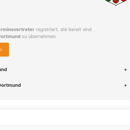
rminsvertreter
registriert, die bereit sind
 Dortmund
zu übernehmen.
n
und
 Dortmund
r
r
r
iese den obigen Zeitrahmen überschreiten.