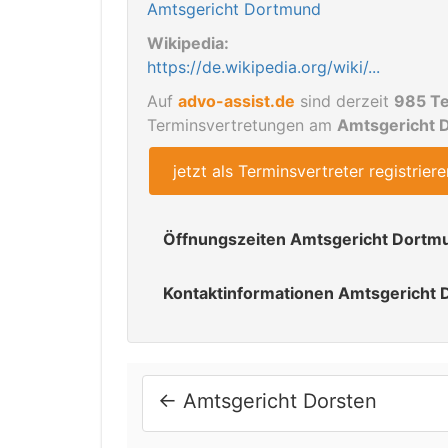
Amtsgericht Dortmund
Wikipedia:
https://de.wikipedia.org/wiki/...
Auf
advo-assist.de
sind derzeit
985 Te
Terminsvertretungen am
Amtsgericht
jetzt als Terminsvertreter registriere
Öffnungszeiten Amtsgericht Dortm
Sprechzeiten:
Kontaktinformationen Amtsgericht
montags - freitags: 8.00 - 12.00 Uh
dienstags auch: 13.00 - 15.00 Uh
Anschrift:
Gerichtsstraße 22
Öffnungszeiten:
44135 Dortmund
←
Amtsgericht Dorsten
montags - freitags : 7.30 - 16.00 Uh
während der Sitzungszeiten, sofern d
Postanschrift: