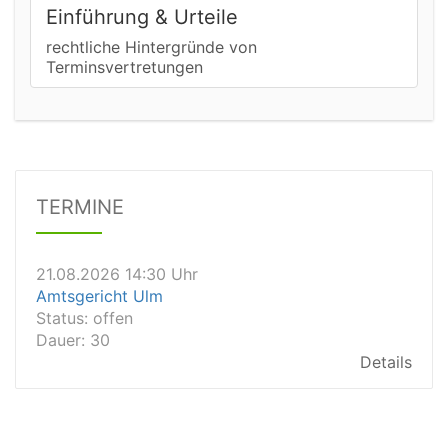
Einführung & Urteile
rechtliche Hintergründe von
21.08.2026 13:00 Uhr
Terminsvertretungen
Amtsgericht Unna
Status:
offen
Dauer: 15
Details
21.08.2026 15:00 Uhr
Amtsgericht Stuttgart
TERMINE
Status:
offen
Dauer: 30
Details
21.08.2026 14:30 Uhr
Amtsgericht Ulm
Status:
offen
Dauer: 30
Details
21.08.2026 14:30 Uhr
Amtsgericht Leipzig
Status:
offen