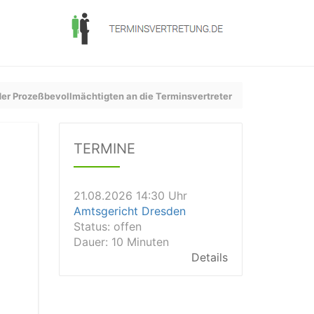
er Prozeßbevollmächtigten an die Terminsvertreter
21.08.2026 11:30 Uhr
Arbeitsgericht Gelsenkirchen
TERMINE
Status:
vegeben
Dauer: 20
Details
21.08.2026 14:30 Uhr
Amtsgericht Dresden
Status:
offen
Dauer: 10 Minuten
Details
21.08.2026 14:20 Uhr
Amtsgericht Wiesbaden
Status:
vegeben