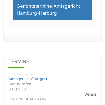
Gerichtstermine Amtsgericht
Hamburg-Harburg
21.08.2026 13:00 Uhr
Amtsgericht Unna
Status:
offen
Dauer: 15
Details
21.08.2026 15:00 Uhr
TERMINE
Amtsgericht Stuttgart
Status:
offen
Dauer: 30
Details
21.08.2026 14:30 Uhr
Amtsgericht Ulm
Status:
offen
Dauer: 30
Details