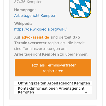
87435 Kempten
Homepage:
Arbeitsgericht Kempten
Wikipedia:
https://de.wikipedia.org/wiki/...
Auf
advo-assist.de
sind derzeit
375
Terminsvertreter
registriert, die bereit
sind Terminsvertretungen am
Arbeitsgericht Kempten
zu übernehmen.
jetzt als Terminsvertreter
registrieren
Öffnungszeiten Arbeitsgericht Kempten
Kontaktinformationen Arbeitsgericht
Montag bis Freitag von 8.30 Uhr bis
Kempten
11.30 Uhr
Tel.: 0831 52212-0
Zusätzlich Montag und Mittwoch von
Fax: 0831 52212-13