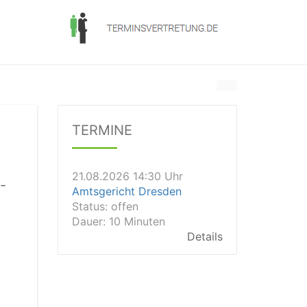
21.08.2026 11:30 Uhr
Arbeitsgericht Gelsenkirchen
Status:
vegeben
Dauer: 20
TERMINE
Details
21.08.2026 14:30 Uhr
Amtsgericht Dresden
Status:
offen
-
Dauer: 10 Minuten
Details
21.08.2026 14:20 Uhr
Amtsgericht Wiesbaden
Status:
vegeben
Dauer: 15min
Details
21.08.2026 13:40 Uhr