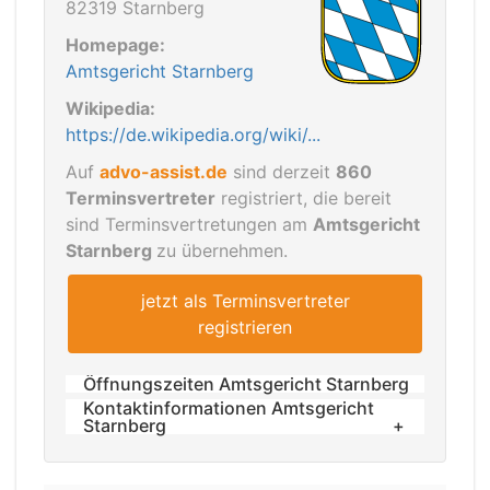
82319 Starnberg
Homepage:
Amtsgericht Starnberg
Wikipedia:
https://de.wikipedia.org/wiki/...
Auf
advo-assist.de
sind derzeit
860
Terminsvertreter
registriert, die bereit
sind Terminsvertretungen am
Amtsgericht
Starnberg
zu übernehmen.
jetzt als Terminsvertreter
registrieren
Öffnungszeiten Amtsgericht Starnberg
Kontaktinformationen Amtsgericht
Öffnungs- und Sprechzeiten
Starnberg
Telefon: 08151 / 367-0
Montag bis Freitag (Verwahrung von
Telefax: 08151 / 367-184