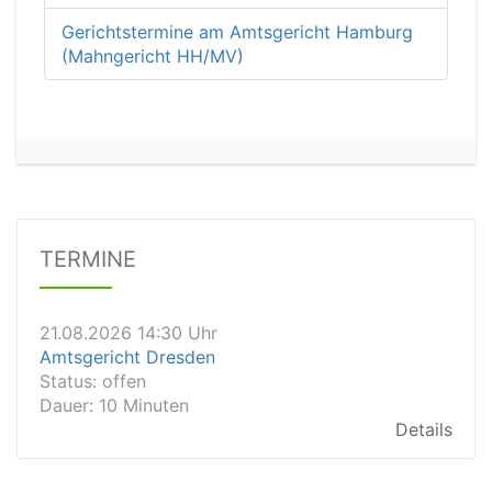
Gerichtstermine am Amtsgericht Hamburg
(Mahngericht HH/MV)
21.08.2026 11:30 Uhr
Arbeitsgericht Gelsenkirchen
TERMINE
Status:
vegeben
Dauer: 20
Details
21.08.2026 14:30 Uhr
Amtsgericht Dresden
Status:
offen
Dauer: 10 Minuten
Details
21.08.2026 14:20 Uhr
Amtsgericht Wiesbaden