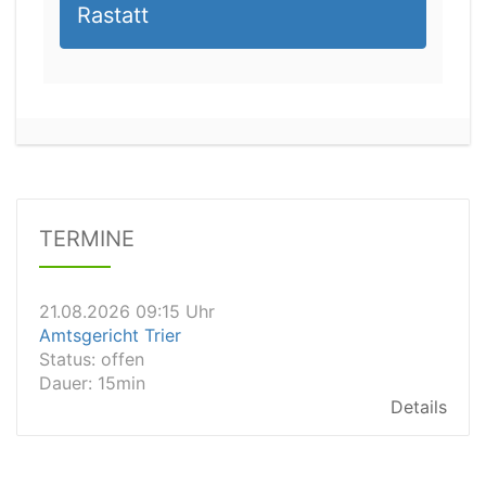
Rastatt
20.08.2026 14:30 Uhr
Amtsgericht Mainz
Status:
vegeben
Details
TERMINE
21.08.2026 09:15 Uhr
Amtsgericht Trier
Status:
offen
Dauer: 15min
Details
21.08.2026 09:00 Uhr
Amtsgericht Wildeshausen
Status:
offen
Details
21.08.2026 09:00 Uhr
Amtsgericht Tecklenburg