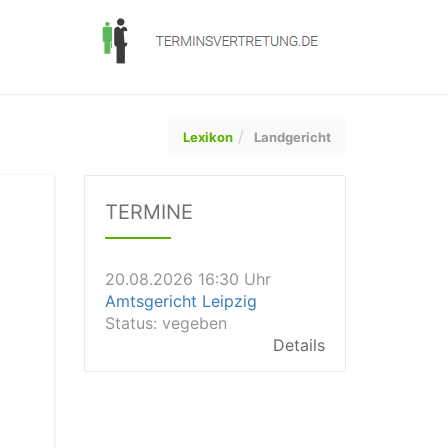
Lexikon
Landgericht
20.08.2026 13:45 Uhr
Amtsgericht Worms
TERMINE
Status:
vegeben
Dauer: 15min
Details
20.08.2026 16:30 Uhr
Amtsgericht Leipzig
Status:
vegeben
Details
20.08.2026 15:30 Uhr
Amtsgericht Stuttgart
Status:
vegeben
Details