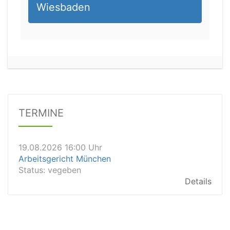
Wiesbaden
19.08.2026 14:00 Uhr
Amtsgericht Weißenfels
Status:
offen
Dauer: 0,5
Details
TERMINE
19.08.2026 16:00 Uhr
Arbeitsgericht München
Status:
vegeben
Details
19.08.2026 15:45 Uhr
Landgericht Schwerin
Status:
offen
Dauer: 30
Details
19.08.2026 15:30 Uhr