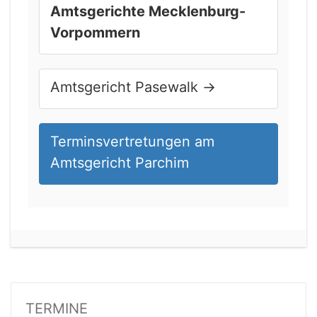
Amtsgerichte Mecklenburg-
Vorpommern
Amtsgericht Pasewalk
→
Terminsvertretungen am
Amtsgericht Parchim
21.08.2026 13:00 Uhr
Amtsgericht Unna
TERMINE
Status:
offen