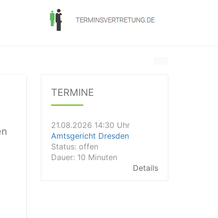
21.08.2026 11:30 Uhr
Arbeitsgericht Gelsenkirchen
Status:
vegeben
TERMINE
Dauer: 20
Details
21.08.2026 14:30 Uhr
en
Amtsgericht Dresden
Status:
offen
Dauer: 10 Minuten
Details
21.08.2026 14:20 Uhr
Amtsgericht Wiesbaden
Status:
vegeben
Dauer: 15min