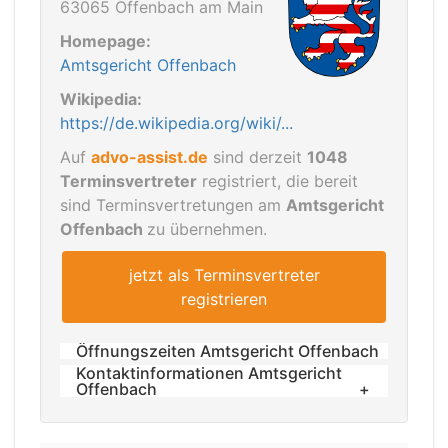
63065 Offenbach am Main
Homepage:
Amtsgericht Offenbach
Wikipedia:
https://de.wikipedia.org/wiki/...
Auf
advo-assist.de
sind derzeit
1048
Terminsvertreter
registriert, die bereit
sind Terminsvertretungen am
Amtsgericht
Offenbach
zu übernehmen.
jetzt als Terminsvertreter
registrieren
Öffnungszeiten Amtsgericht Offenbach
Kontaktinformationen Amtsgericht
Sprechzeiten:
Offenbach
Montag bis Freitag 09:00 Uhr -12:00
Anschrift:
Uhr
63065 Offenbach am Main, Kaiserstraße