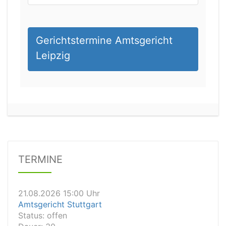
Gerichtstermine Amtsgericht
Leipzig
21.08.2026 13:00 Uhr
Amtsgericht Unna
Status:
offen
Dauer: 15
Details
TERMINE
21.08.2026 15:00 Uhr
Amtsgericht Stuttgart
Status:
offen
Dauer: 30
Details
21.08.2026 14:30 Uhr