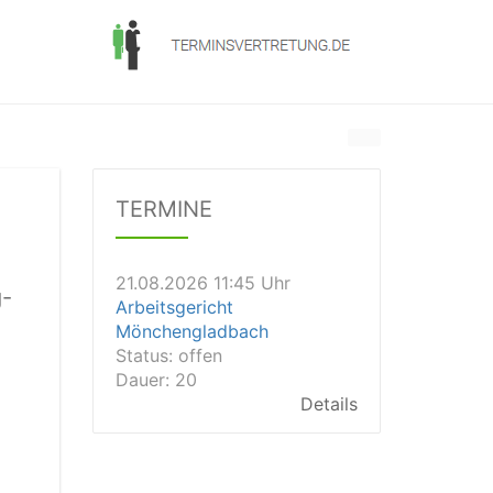
21.08.2026 10:30 Uhr
Arbeitsgericht Brandenburg
an der Havel
Status:
offen
Details
TERMINE
21.08.2026 11:45 Uhr
Arbeitsgericht
Mönchengladbach
g-
Status:
offen
Dauer: 20
Details
21.08.2026 11:30 Uhr
Arbeitsgericht Gelsenkirchen
Status:
vegeben
Dauer: 20
Details