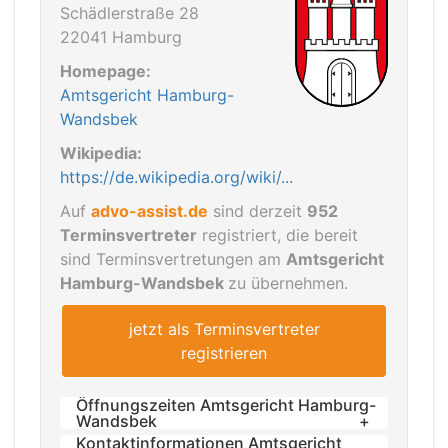
Schädlerstraße 28
22041 Hamburg
Homepage:
Amtsgericht Hamburg-
Wandsbek
Wikipedia:
https://de.wikipedia.org/wiki/...
Auf
advo-assist.de
sind derzeit
952
Terminsvertreter
registriert, die bereit
sind Terminsvertretungen am
Amtsgericht
Hamburg-Wandsbek
zu übernehmen.
jetzt als Terminsvertreter
registrieren
Öffnungszeiten Amtsgericht Hamburg-
Wandsbek
Kontaktinformationen Amtsgericht
Montag bis Freitag von 9 Uhr bis 13 Uhr.