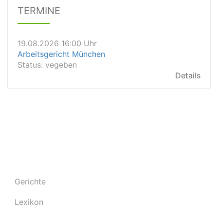
Dauer: 0,5
TERMINE
Details
19.08.2026 16:00 Uhr
Arbeitsgericht München
Status:
vegeben
Details
19.08.2026 15:45 Uhr
Landgericht Schwerin
Status:
offen
Dauer: 30
Details
19.08.2026 15:30 Uhr
Amtsgericht Ulm
Status:
offen
Dauer: 30
Details
19.08.2026 15:30 Uhr
Gerichte
Amtsgericht Heilbronn
Status:
offen
Lexikon
Dauer: 30