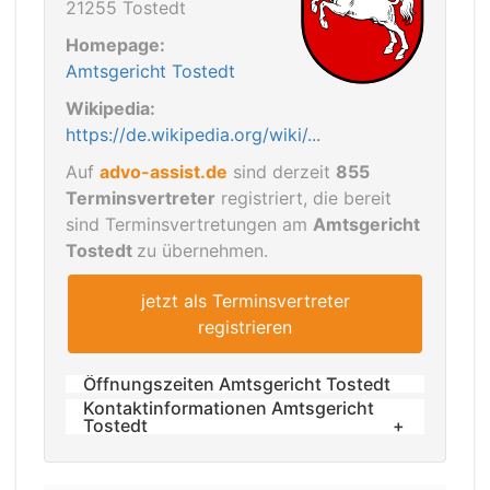
21255 Tostedt
Homepage:
Amtsgericht Tostedt
Wikipedia:
https://de.wikipedia.org/wiki/...
Auf
advo-assist.de
sind derzeit
855
Terminsvertreter
registriert, die bereit
sind Terminsvertretungen am
Amtsgericht
Tostedt
zu übernehmen.
jetzt als Terminsvertreter
registrieren
Öffnungszeiten Amtsgericht Tostedt
Kontaktinformationen Amtsgericht
Tostedt
Allgemeine Erreichbarkeit
Die Telefonzentrale (Tel.: 04182 / 297 -
Die allgemeinen Geschäftszeiten des
0) ist wie folgt erreichbar: