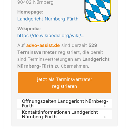
90402 Nürnberg
Homepage:
Landgericht Nürnberg-Fürth
Wikipedia:
https://de.wikipedia.org/wiki/...
Auf
advo-assist.de
sind derzeit
529
Terminsvertreter
registriert, die bereit
sind Terminsvertretungen am
Landgericht
Nürnberg-Fürth
zu übernehmen.
jetzt als Terminsvertreter
registrieren
Öffnungszeiten Landgericht Nürnberg-
Fürth
Kontaktinformationen Landgericht
Montag bis Donnerstag: 08:00 bis 16:00
Nürnberg-Fürth
Uhr
Telefon: 0911 / 321-01
Freitag: 08:00 bis 14:00 Uhr