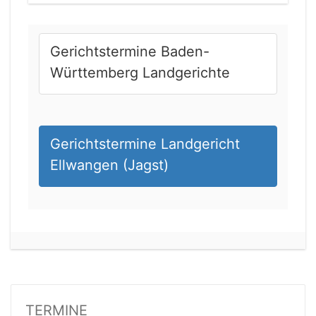
Gerichtstermine Baden-
Württemberg Landgerichte
Gerichtstermine Landgericht
Ellwangen (Jagst)
21.08.2026 13:00 Uhr
Amtsgericht Unna
Status:
offen
Dauer: 15
Details
TERMINE
21.08.2026 15:00 Uhr