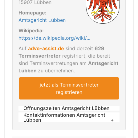
15907 Lübben
Homepage:
Amtsgericht Lübben
Wikipedia:
https://de.wikipedia.org/wiki/...
Auf
advo-assist.de
sind derzeit
629
Terminsvertreter
registriert, die bereit
sind Terminsvertretungen am
Amtsgericht
Lübben
zu übernehmen.
jetzt als Terminsvertreter
registrieren
Öffnungszeiten Amtsgericht Lübben
Kontaktinformationen Amtsgericht
Dienstag:
Lübben
09.00 - 12.00 und 13.00 - 17.00
Telefon:
Donnerstag:
+49 (0) 3546 221-0