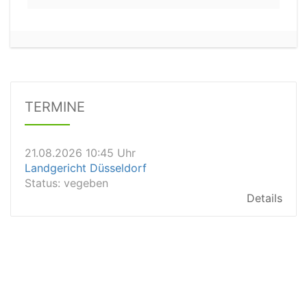
21.08.2026 09:45 Uhr
Arbeitsgericht Brandenburg an der Havel
Status:
vegeben
Dauer: 30 min - 60 min
Details
TERMINE
21.08.2026 10:45 Uhr
Landgericht Düsseldorf
Status:
vegeben
Details
21.08.2026 10:40 Uhr
Amtsgericht Groß-Gerau
Status:
vegeben
Details
21.08.2026 10:40 Uhr
Amtsgericht Bochum
Status:
vegeben
Dauer: 20
Details