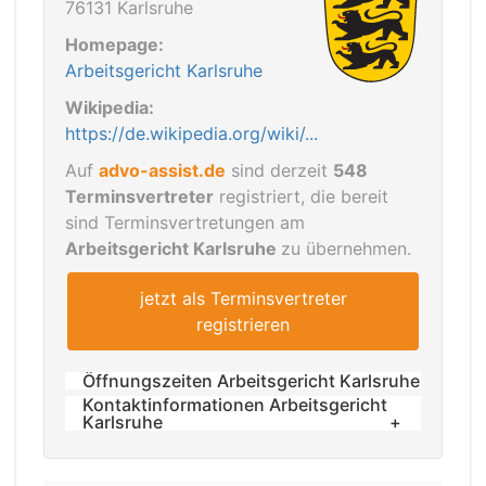
76131 Karlsruhe
Homepage:
Arbeitsgericht Karlsruhe
Wikipedia:
https://de.wikipedia.org/wiki/...
Auf
advo-assist.de
sind derzeit
548
Terminsvertreter
registriert, die bereit
sind Terminsvertretungen am
Arbeitsgericht Karlsruhe
zu übernehmen.
jetzt als Terminsvertreter
registrieren
Öffnungszeiten Arbeitsgericht Karlsruhe
Kontaktinformationen Arbeitsgericht
Die Rechtsantragstelle des
Karlsruhe
Arbeitsgerichts Karlsruhe ist wie folgt
Telefax:
geöffnet:
0721 175-2525