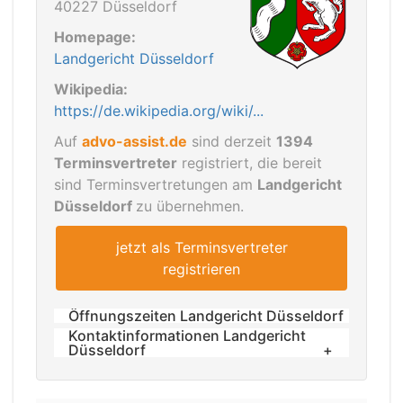
40227 Düsseldorf
Homepage:
Landgericht Düsseldorf
Wikipedia:
https://de.wikipedia.org/wiki/...
Auf
advo-assist.de
sind derzeit
1394
Terminsvertreter
registriert, die bereit
sind Terminsvertretungen am
Landgericht
Düsseldorf
zu übernehmen.
jetzt als Terminsvertreter
registrieren
Öffnungszeiten Landgericht Düsseldorf
Kontaktinformationen Landgericht
Düsseldorf
Öffnungszeiten
Montag bis Freitag von 08:00 Uhr
Anschrift:
bis 16:00 Uhr