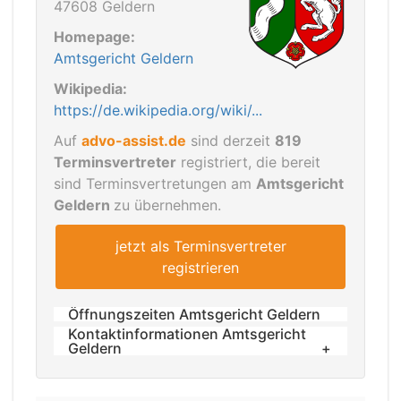
47608 Geldern
Homepage:
Amtsgericht Geldern
Wikipedia:
https://de.wikipedia.org/wiki/...
Auf
advo-assist.de
sind derzeit
819
Terminsvertreter
registriert, die bereit
sind Terminsvertretungen am
Amtsgericht
Geldern
zu übernehmen.
jetzt als Terminsvertreter
registrieren
Öffnungszeiten Amtsgericht Geldern
Kontaktinformationen Amtsgericht
Sprechzeiten
Geldern
montags - freitags
Telefon: 02831 123-0
von 8:00 - 12:00 Uhr
Fax: 02831 123-222