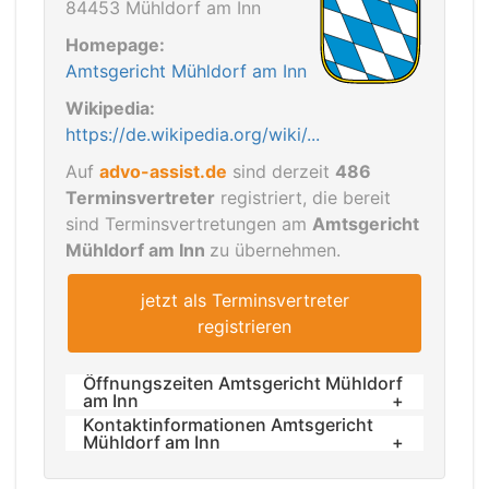
84453 Mühldorf am Inn
Homepage:
Amtsgericht Mühldorf am Inn
Wikipedia:
https://de.wikipedia.org/wiki/...
Auf
advo-assist.de
sind derzeit
486
Terminsvertreter
registriert, die bereit
sind Terminsvertretungen am
Amtsgericht
Mühldorf am Inn
zu übernehmen.
jetzt als Terminsvertreter
registrieren
Öffnungszeiten Amtsgericht Mühldorf
am Inn
Kontaktinformationen Amtsgericht
Öffnungs- und Sprechzeiten
Mühldorf am Inn
Montag bis Freitag: 08:00 bis 12:00 Uhr
Telefon: +49 (08631) 6106 - 0
Individuelle Terminvereinbarungen sind