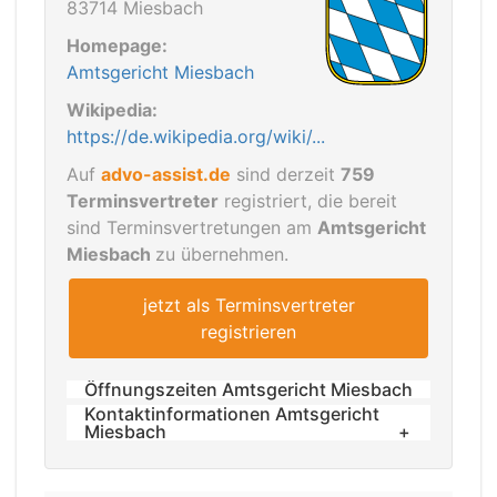
83714 Miesbach
Homepage:
Amtsgericht Miesbach
Wikipedia:
https://de.wikipedia.org/wiki/...
Auf
advo-assist.de
sind derzeit
759
Terminsvertreter
registriert, die bereit
sind Terminsvertretungen am
Amtsgericht
Miesbach
zu übernehmen.
jetzt als Terminsvertreter
registrieren
Öffnungszeiten Amtsgericht Miesbach
Kontaktinformationen Amtsgericht
Öffnungszeiten:
Miesbach
Montag bis Donnerstag: 08:00 bis 16:00
Telefon: +49 8025 / 2809-0
Uhr
Telefax: +49 8025 / 2809-145