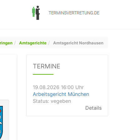
ringen
Amtsgerichte
Amtsgericht Nordhausen
19.08.2026 14:00 Uhr
Amtsgericht Weißenfels
TERMINE
Status:
offen
Dauer: 0,5
Details
19.08.2026 16:00 Uhr
Arbeitsgericht München
Status:
vegeben
Details
19.08.2026 15:45 Uhr
Landgericht Schwerin
Status:
offen
Dauer: 30