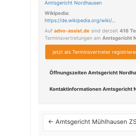
Amtsgericht Nordhausen
Wikipedia:
https://de.wikipedia.org/wiki/...
Auf
advo-assist.de
sind derzeit
416 Te
Terminsvertretungen am
Amtsgericht 
jetzt als Terminsvertreter registriere
Öffnungszeiten Amtsgericht Nordh
Sprechzeiten:
Kontaktinformationen Amtsgericht
Montag - Freitag von 09:00 Uhr bis 
und darüber hinaus nach telefonische
Zentrale Telefonvermittlung:
Letzte Änderung am 26.04.2019
03631 422-0
←
Amtsgericht Mühlhausen ZS
Alle Angaben zum Amtsgericht Nordhausen, w
Eine Haftung für die Richtigkeit wird nicht 
Fax: