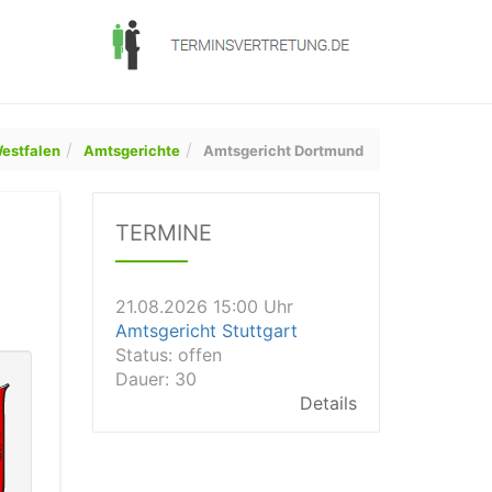
21.08.2026 13:00 Uhr
Amtsgericht Unna
Status:
offen
estfalen
Amtsgerichte
Amtsgericht Dortmund
Dauer: 15
Details
21.08.2026 15:00 Uhr
TERMINE
Amtsgericht Stuttgart
Status:
offen
Dauer: 30
Details
21.08.2026 14:30 Uhr
Amtsgericht Ulm
Status:
offen
Dauer: 30
Details
21.08.2026 14:30 Uhr
Amtsgericht Leipzig