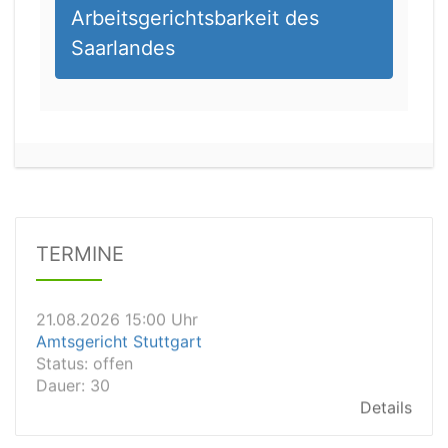
Arbeitsgerichtsbarkeit des
Saarlandes
21.08.2026 13:00 Uhr
Amtsgericht Unna
Status:
offen
Dauer: 15
Details
TERMINE
21.08.2026 15:00 Uhr
Amtsgericht Stuttgart
Status:
offen
Dauer: 30
Details
21.08.2026 14:30 Uhr
Amtsgericht Ulm
Status:
offen
Dauer: 30