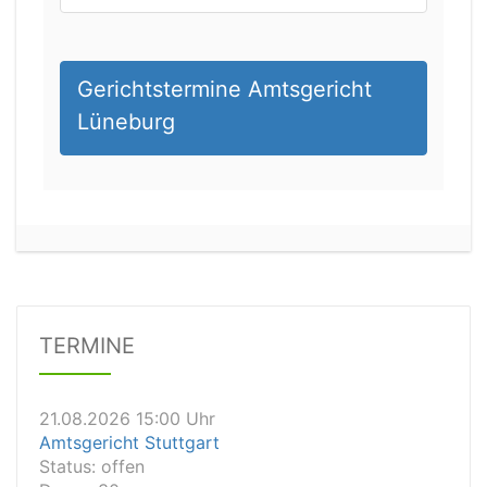
Gerichtstermine Amtsgericht
Lüneburg
21.08.2026 13:00 Uhr
Amtsgericht Unna
Status:
offen
Dauer: 15
Details
TERMINE
21.08.2026 15:00 Uhr
Amtsgericht Stuttgart
Status:
offen
Dauer: 30
Details
21.08.2026 14:30 Uhr