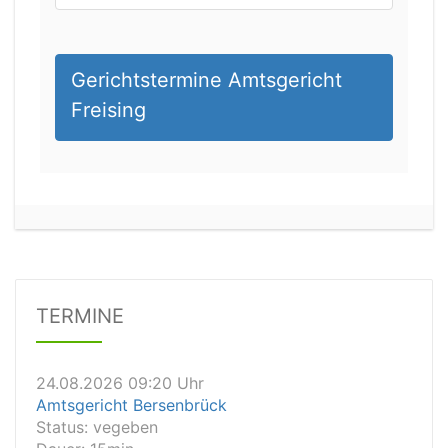
Gerichtstermine Amtsgericht
Freising
21.08.2026 14:15 Uhr
Amtsgericht Leipzig
Status:
vegeben
Dauer: 15min
Details
TERMINE
24.08.2026 09:20 Uhr
Amtsgericht Bersenbrück
Status:
vegeben
Dauer: 15min
Details
24.08.2026 09:15 Uhr