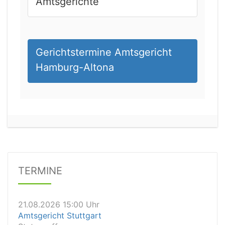
Amtsgerichte
Gerichtstermine Amtsgericht
Hamburg-Altona
21.08.2026 13:00 Uhr
Amtsgericht Unna
Status:
offen
Dauer: 15
Details
TERMINE
21.08.2026 15:00 Uhr
Amtsgericht Stuttgart
Status:
offen
Dauer: 30
Details