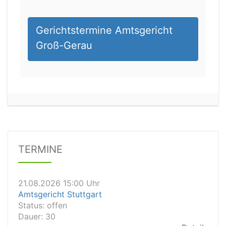
Gerichtstermine Amtsgericht
Groß-Gerau
21.08.2026 13:00 Uhr
Amtsgericht Unna
Status:
offen
Dauer: 15
Details
TERMINE
21.08.2026 15:00 Uhr
Amtsgericht Stuttgart
Status:
offen
Dauer: 30
Details
21.08.2026 14:30 Uhr
Amtsgericht Ulm