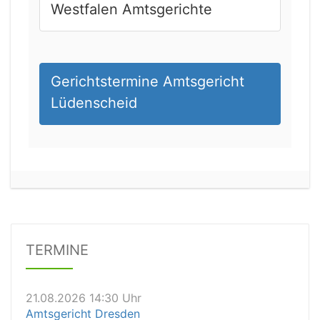
Westfalen Amtsgerichte
Gerichtstermine Amtsgericht
Lüdenscheid
21.08.2026 11:30 Uhr
Arbeitsgericht Gelsenkirchen
Status:
vegeben
Dauer: 20
Details
TERMINE
21.08.2026 14:30 Uhr
Amtsgericht Dresden
Status:
offen
Dauer: 10 Minuten
Details