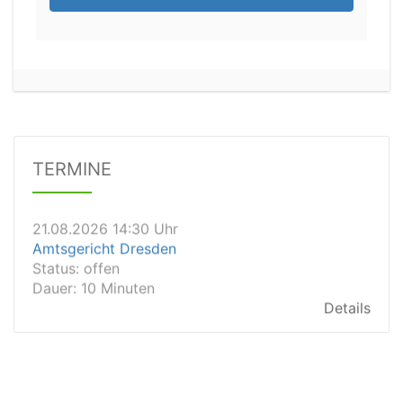
21.08.2026 11:30 Uhr
Arbeitsgericht Gelsenkirchen
Status:
vegeben
Dauer: 20
Details
TERMINE
21.08.2026 14:30 Uhr
Amtsgericht Dresden
Status:
offen
Dauer: 10 Minuten
Details
21.08.2026 14:20 Uhr
Amtsgericht Wiesbaden
Status:
vegeben
Dauer: 15min
Details
21.08.2026 13:40 Uhr
Amtsgericht Wiesbaden