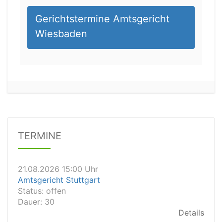
Gerichtstermine Amtsgericht
Wiesbaden
21.08.2026 13:00 Uhr
Amtsgericht Unna
Status:
offen
Dauer: 15
Details
TERMINE
21.08.2026 15:00 Uhr
Amtsgericht Stuttgart
Status:
offen
Dauer: 30
Details
21.08.2026 14:30 Uhr
Amtsgericht Ulm
Status:
offen