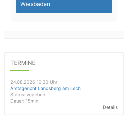
Wiesbaden
24.08.2026 09:15 Uhr
Amtsgericht Haldensleben
Status:
vegeben
Dauer: 15
Details
TERMINE
24.08.2026 10:30 Uhr
Amtsgericht Landsberg am Lech
Status:
vegeben
Dauer: 15min
Details
24.08.2026 10:30 Uhr
Amtsgericht Burg
Status:
offen
Dauer: 30 min
Details
24.08.2026 10:30 Uhr