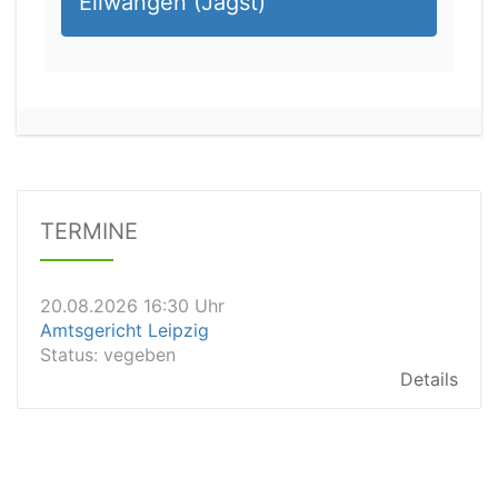
Ellwangen (Jagst)
20.08.2026 13:45 Uhr
Amtsgericht Worms
Status:
vegeben
Dauer: 15min
Details
TERMINE
20.08.2026 16:30 Uhr
Amtsgericht Leipzig
Status:
vegeben
Details
20.08.2026 15:30 Uhr
Amtsgericht Stuttgart
Status:
vegeben
Details
20.08.2026 15:00 Uhr
Amtsgericht Aalen
Status:
offen