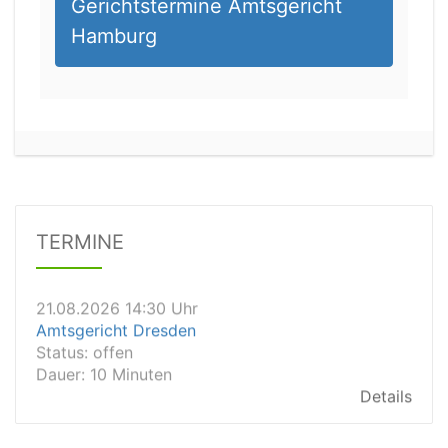
Gerichtstermine Amtsgericht
Hamburg
21.08.2026 11:30 Uhr
Arbeitsgericht Gelsenkirchen
Status:
vegeben
Dauer: 20
Details
TERMINE
21.08.2026 14:30 Uhr
Amtsgericht Dresden
Status:
offen
Dauer: 10 Minuten
Details
21.08.2026 14:20 Uhr
Amtsgericht Wiesbaden
Status:
vegeben
Dauer: 15min
Details