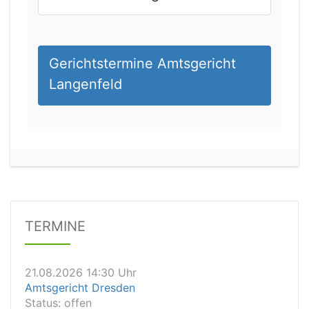
Gerichtstermine Amtsgericht
Langenfeld
21.08.2026 11:30 Uhr
Arbeitsgericht Gelsenkirchen
Status:
vegeben
Dauer: 20
Details
TERMINE
21.08.2026 14:30 Uhr
Amtsgericht Dresden
Status:
offen
Dauer: 10 Minuten
Details
21.08.2026 14:20 Uhr