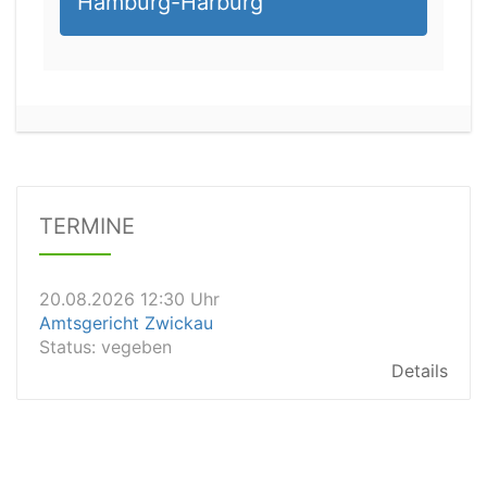
Hamburg-Harburg
20.08.2026 11:30 Uhr
Amtsgericht Landstuhl
Status:
vegeben
Dauer: 15min
TERMINE
Details
20.08.2026 12:30 Uhr
Amtsgericht Zwickau
Status:
vegeben
Details
20.08.2026 12:30 Uhr
Sozialgericht Meiningen
Status:
vegeben
Details
20.08.2026 12:30 Uhr
Arbeitsgericht Frankfurt am Main