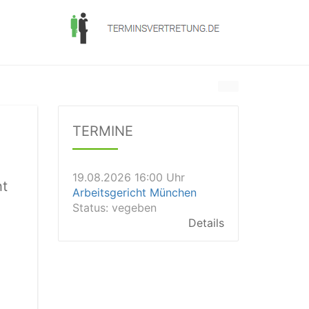
19.08.2026 14:00 Uhr
Amtsgericht Weißenfels
Status:
offen
Dauer: 0,5
TERMINE
Details
19.08.2026 16:00 Uhr
Arbeitsgericht München
Status:
vegeben
ht
Details
19.08.2026 15:45 Uhr
Landgericht Schwerin
Status:
offen
Dauer: 30
Details
19.08.2026 15:30 Uhr
Amtsgericht Ulm