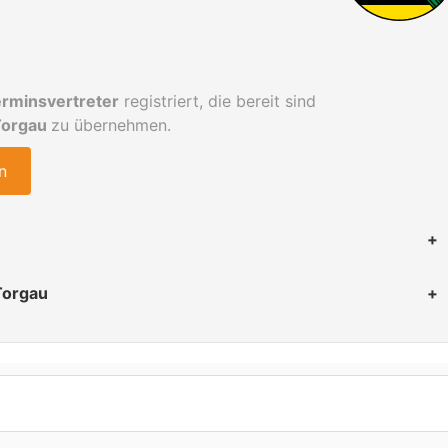
rminsvertreter
registriert, die bereit sind
Torgau
zu übernehmen.
n
Torgau
 Teilnahme an öffentlichen Verhandlungen möglich
 Teilnahme an öffentlichen Verhandlungen möglich