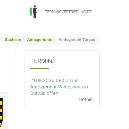
Sachsen
Amtsgerichte
Amtsgericht Torgau
20.08.2026 14:20 Uhr
Amtsgericht Düsseldorf
TERMINE
Status:
offen
Dauer: 30
Details
21.08.2026 09:00 Uhr
Amtsgericht Wildeshausen
Status:
offen
Details
21.08.2026 09:00 Uhr
Amtsgericht Tecklenburg
Status:
offen
Dauer: 30