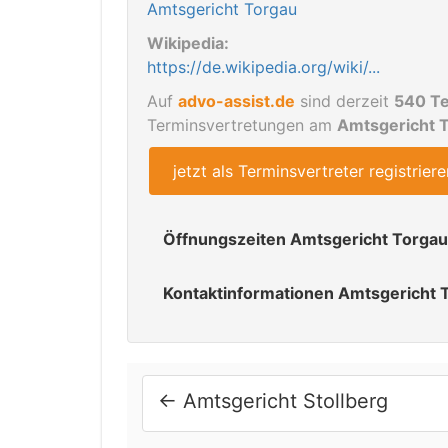
Amtsgericht Torgau
Wikipedia:
https://de.wikipedia.org/wiki/...
Auf
advo-assist.de
sind derzeit
540 Te
Terminsvertretungen am
Amtsgericht 
jetzt als Terminsvertreter registriere
Öffnungszeiten Amtsgericht Torgau
Allgemeine Öffnungszeit
Kontaktinformationen Amtsgericht 
Mo
00:00 - 00:00 Uhr keine Servicezeit,
Besucheradresse:
Di
Rosa-Luxemburg-Platz 14
09:00 - 11:30 und 13:00 - 18:00 Uhr
04860 Torgau
←
Amtsgericht Stollberg
Mi
Postanschrift:
00:00 - 00:00 Uhr keine Servicezeit,
Postfach 157