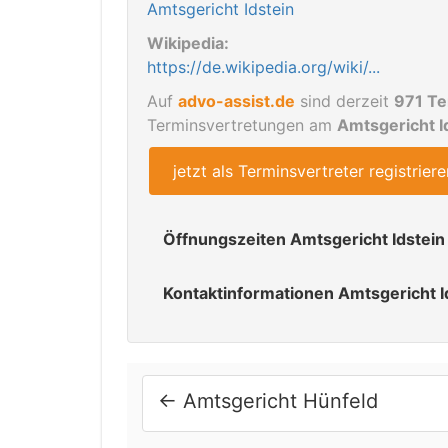
Amtsgericht Idstein
Wikipedia:
https://de.wikipedia.org/wiki/...
Auf
advo-assist.de
sind derzeit
971 Te
Terminsvertretungen am
Amtsgericht I
jetzt als Terminsvertreter registriere
Öffnungszeiten Amtsgericht Idstein
Sprechzeiten:
Kontaktinformationen Amtsgericht I
Montag bis Freitag 09:00 Uhr - 12:0
Anschrift:
Letzte Änderung am 20.03.2019
65510 Idstein, Gerichtsstraße 1
Alle Angaben zum Amtsgericht Idstein, wurde
Tel.:
←
Amtsgericht Hünfeld
Haftung für die Richtigkeit wird nicht über
06126 9365-0
Fax: