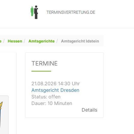
e
Hessen
Amtsgerichte
Amtsgericht Idstein
21.08.2026 11:30 Uhr
Arbeitsgericht Gelsenkirchen
TERMINE
Status:
vegeben
Dauer: 20
Details
21.08.2026 14:30 Uhr
Amtsgericht Dresden
Status:
offen
Dauer: 10 Minuten
Details
21.08.2026 14:20 Uhr
Amtsgericht Wiesbaden
Status:
vegeben