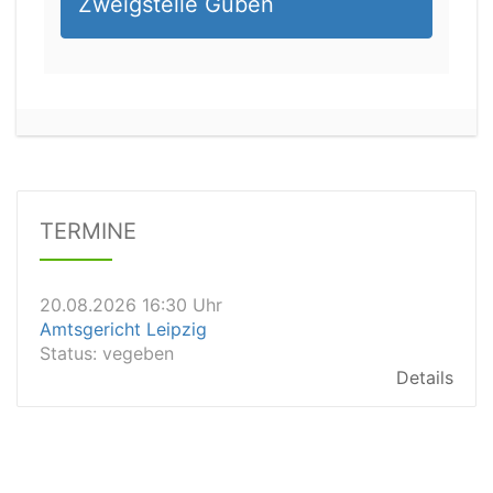
Zweigstelle Guben
20.08.2026 14:00 Uhr
Amtsgericht Stuttgart
TERMINE
Status:
offen
Dauer: 30
Details
20.08.2026 16:30 Uhr
Amtsgericht Leipzig
Status:
vegeben
Details
20.08.2026 15:30 Uhr
Amtsgericht Stuttgart
Status:
vegeben
Details