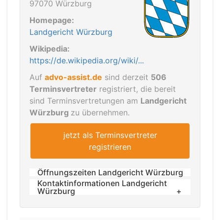
97070 Würzburg
Homepage:
Landgericht Würzburg
Wikipedia:
https://de.wikipedia.org/wiki/...
Auf
advo-assist.de
sind derzeit
506
Terminsvertreter
registriert, die bereit
sind Terminsvertretungen am
Landgericht
Würzburg
zu übernehmen.
jetzt als Terminsvertreter
registrieren
Öffnungszeiten Landgericht Würzburg
Kontaktinformationen Landgericht
Öffnungszeiten
Würzburg
Montag bis Donnerstag: 7:15 Uhr bis
Telefon: 0931 / 381-0
16:00 Uhr
Telefax: 0931 / 381- und die Durchwahl: